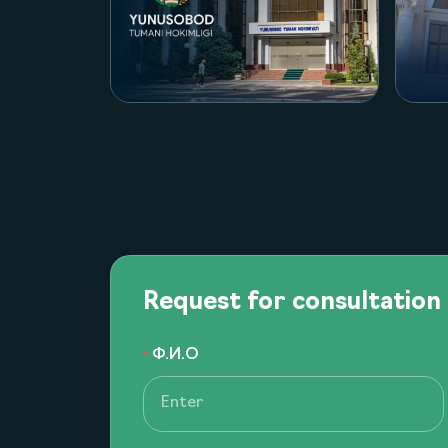
оект
Посмотреть проект
Request for consultation
Ф.И.О