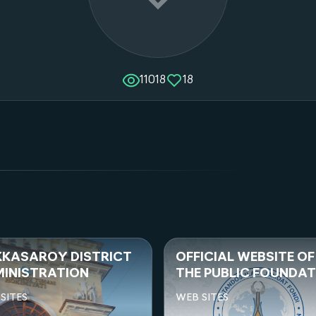
11018
18
FICIAL WEBSITE OF
GREEN UNIVERSITY
E PUBLIC FOUNDATION
WEB SITES
ATANDOSHLAR
 SITES