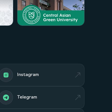
Посмотреть проект
Посм
Instagram
Telegram