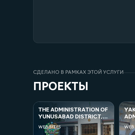
СДЕЛАНО В РАМКАХ ЭТОЙ УСЛУГИ
ПРОЕКТЫ
ATION OF
YAKKASAROY DISTRICT
OF
TRICT,
ADMINISTRATION
TH
"V
WEB SITES
WEB