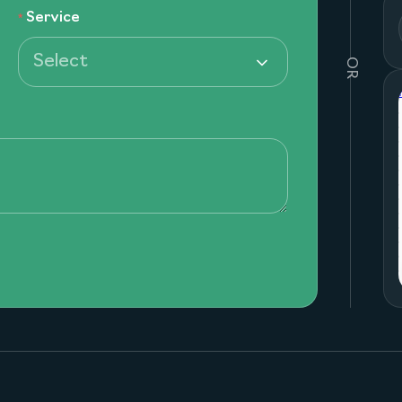
Service
Select
OR