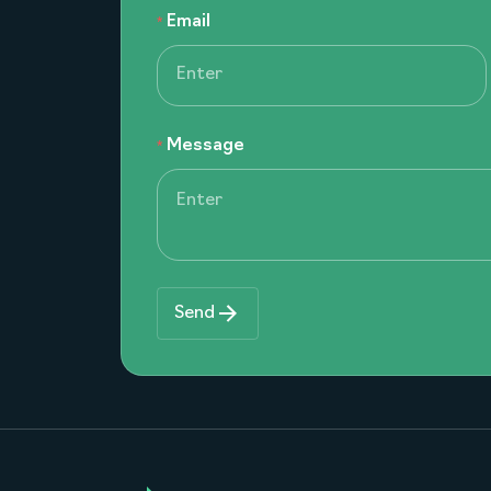
Email
Message
Send