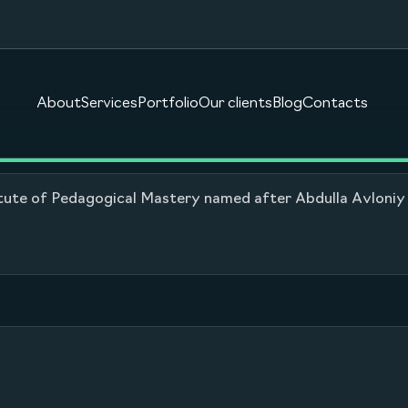
About
Services
Portfolio
Our clients
Blog
Contacts
itute of Pedagogical Mastery named after Abdulla Avloniy