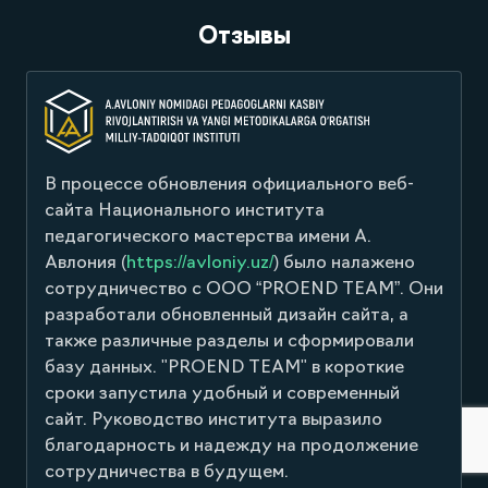
Отзывы
В процессе обновления официального веб-
ОО
сайта Национального института
по
едагогического мастерства имени А.
пр
влония (
https://avloniy.uz/
) было налажено
UN
сотрудничество с ООО “PROEND TEAM”. Они
не 
азработали обновленный дизайн сайта, а
бы
также различные разделы и сформировали
базу данных. "PROEND TEAM" в короткие
сроки запустила удобный и современный
айт. Руководство института выразило
благодарность и надежду на продолжение
сотрудничества в будущем.