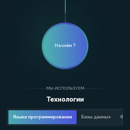
Начнём ?
МЫ ИСПОЛЬЗУЕМ
Технологии
Языки программирования
Базы данных
Фре