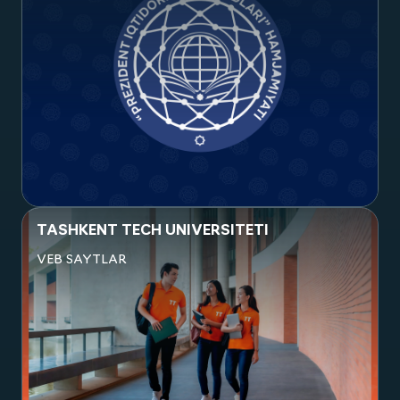
Посмотреть проект
PREZIDENT IQTIDORLI YOSHLARNI
QO‘LLAB-QUVVATLASH HAMJAMIYATI
VEB ILOVALAR
Посмотреть проект
TASHKENT TECH UNIVERSITETI
VEB SAYTLAR