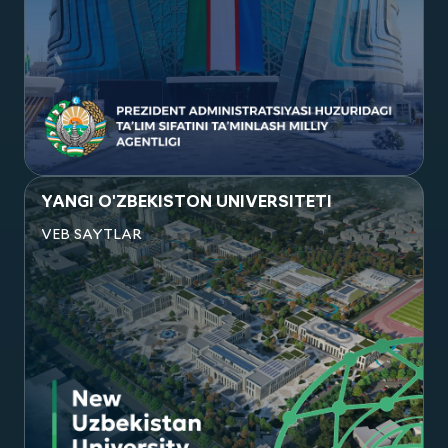
HUZURIDAGI TA’LIM SIFATINI TA’MINLASH
MILLIY AGENTLIGI
VEB SAYTLAR
Посмотреть проект
YANGI O'ZBEKISTON UNIVERSITETI
VEB SAYTLAR