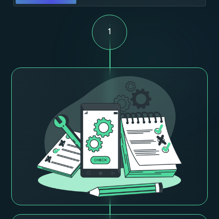
Bu qanday ishlaydi?
Veb saytlar
Veb ilovalar
Mobil ilovalar
1