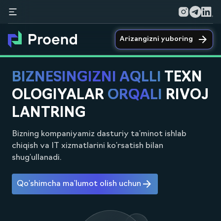
Arizangizni yuboring
BIZNESINGIZNI AQLLI
TEXN
OLOGIYALAR
ORQALI
RIVOJ
LANTRING
Bizning kompaniyamiz dasturiy ta'minot ishlab
chiqish va IT xizmatlarini ko'rsatish bilan
shug'ullanadi.
Qo'shimcha ma'lumot olish uchun