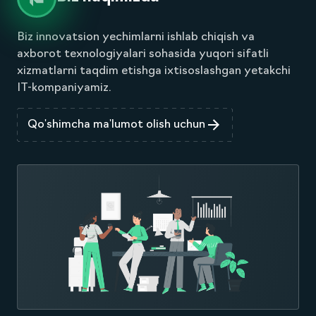
NIMA BILAN SHUG'ULLANAMIZ ?
Biz haqimizda
Biz innovatsion yechimlarni ishlab chiqish va
axborot texnologiyalari sohasida yuqori sifatli
xizmatlarni taqdim etishga ixtisoslashgan yetakchi
IT-kompaniyamiz.
Qo'shimcha ma'lumot olish uchun