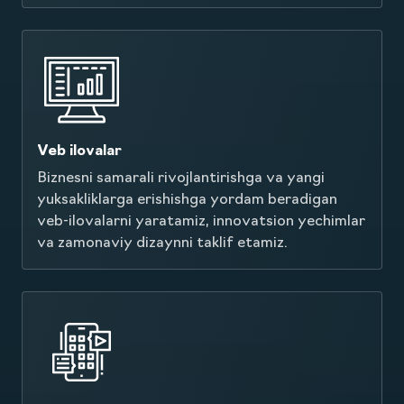
Veb saytlar
Korporativ saytlardan tortib ko'p funksiyali
portalgacha yuqori sifatli veb-saytlarni ishlab
chiqamiz
Veb ilovalar
Biznesni samarali rivojlantirishga va yangi
yuksakliklarga erishishga yordam beradigan
veb-ilovalarni yaratamiz, innovatsion yechimlar
va zamonaviy dizaynni taklif etamiz.