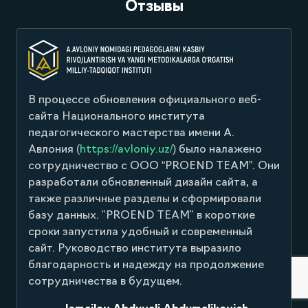
ЧТО О НАС ГОВОРЯТ ?
Отзывы
официального веб-
ООО "PROEND-TEAM" оказ
нститута
помощь в разработке онл
ства имени А.
приема абитуриентов DI
uz/
) было налажено
UNIVERSITY, в процессе 
 “PROEND TEAM”. Они
не возникло никаких разно
й дизайн сайта, а
был представлен вовремя.
лы и сформировали
TEAM" в короткие