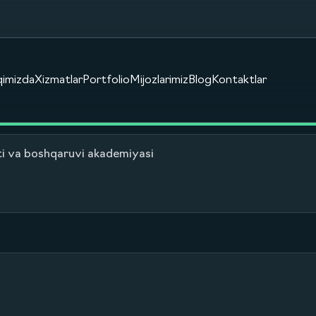
qimizda
Xizmatlar
Portfolio
Mijozlarimiz
Blog
Kontaktlar
ti va boshqaruvi akademiyasi