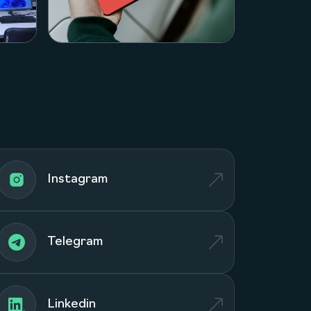
кт
Посмотреть проект
П
Instagram
Telegram
Linkedin