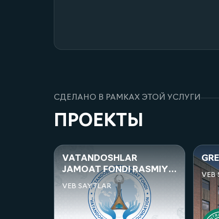
СДЕЛАНО В РАМКАХ ЭТОЙ УСЛУГИ
ПРОЕКТЫ
LAR
GREEN UNIVERSITY
DI RASMIY
VEB SAYTLAR