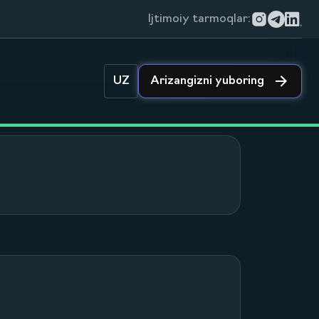
Ijtimoiy tarmoqlar:
UZ
Arizangizni yuboring