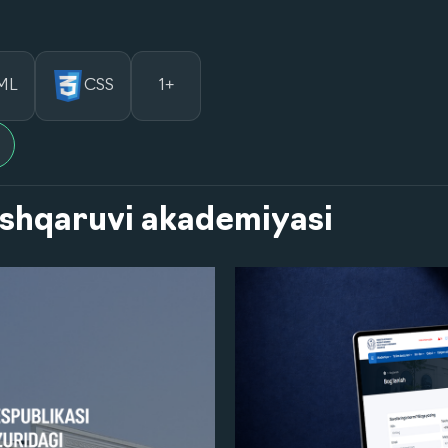
ML
CSS
1+
oshqaruvi akademiyasi