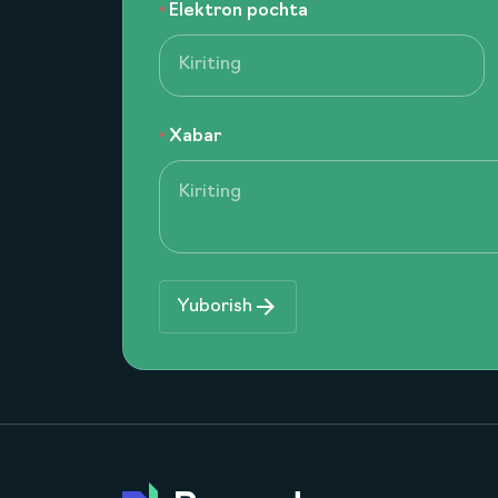
Elektron pochta
Xabar
Yuborish