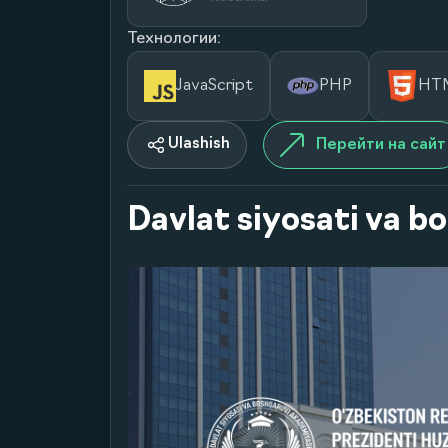
Технологии:
JavaScript
PHP
HT
Ulashish
Перейти на сайт
Davlat siyosati va b