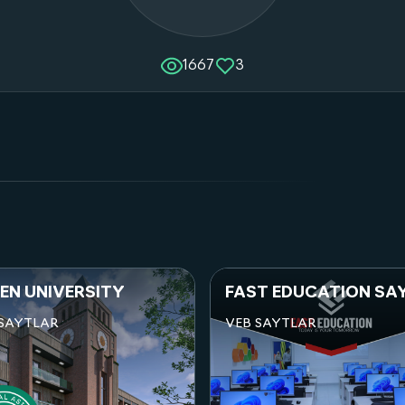
1667
3
FAST EDUCATION SAYT
TAXI 1313
VEB SAYTLAR
VEB SAYTLAR