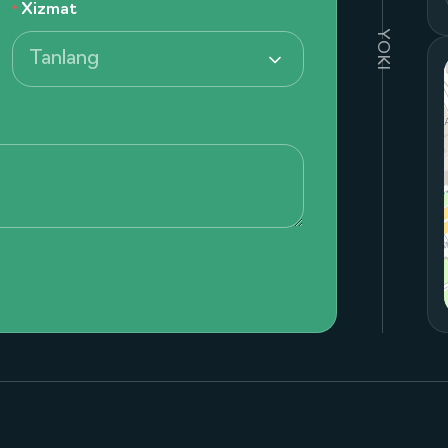
Xizmat
YOKI
Tanlang