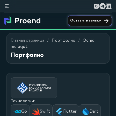
Оставить заявку
Главная страница
Портфолио
Ochiq
muloqot
Портфолио
Технологии:
Go
Swift
Flutter
Dart